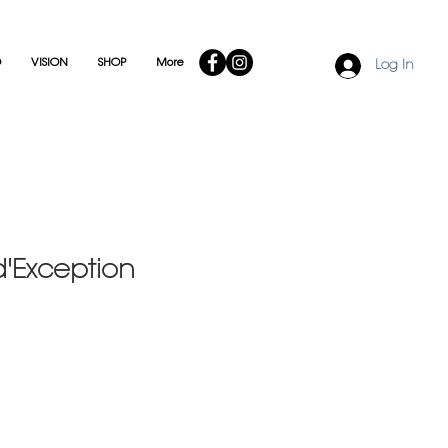
O
VISION
SHOP
More
Log In
d'Exception