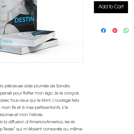
Add to Cart
c la précieuse aide plumée de Sandra
ensé pour flatter mon égo. Je le conçois
 tous ceux qui le liront. L’ouvrage fera
on fils et à mes petits-enfants, s’ils
racines et mon histoire.
s la diffusion d’America-America, les six
Strip Tease” qui m’étaient consacrés au même